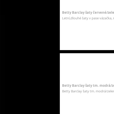
Betty Barclay šaty červené/zele
Letní,dlouhé šaty v pase vázačka, 
Betty Barclay šaty tm. modrá/z
Betty Barclay šaty tm. modrá/zele