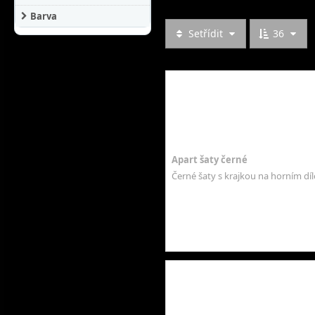
Barva
Setřídit
36
Apart šaty černé
Černé šaty s krajkou na horním díl