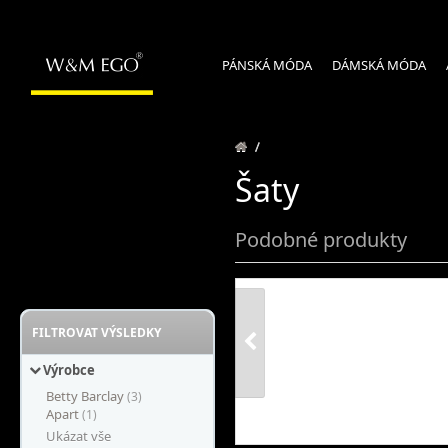
PÁNSKÁ MÓDA
DÁMSKÁ MÓDA
/
Šaty
Podobné produkty
FILTROVAT VÝSLEDKY
Výrobce
Betty Barclay
(3)
Apart
(1)
Ukázat vše