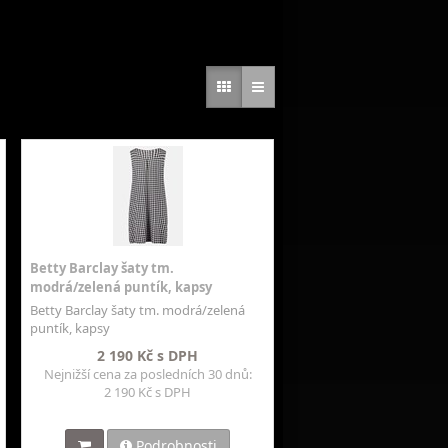
Betty Barclay šaty tm.
modrá/zelená puntík, kapsy
Betty Barclay šaty tm. modrá/zelená
puntík, kapsy
2 190 Kč s DPH
Nejnižší cena za posledních 30 dnů:
2 190 Kč s DPH
Podrobnosti