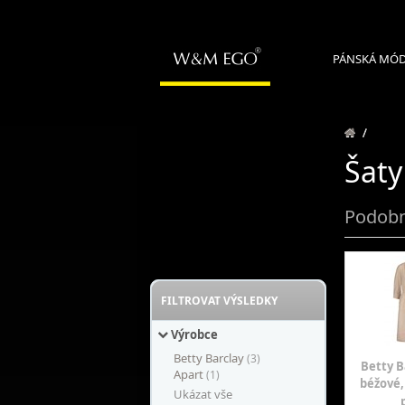
PÁNSKÁ MÓ
/
Šaty
Podobn
FILTROVAT VÝSLEDKY
Výrobce
Betty Barclay
(3)
Betty B
Apart
(1)
béžové,
Ukázat vše