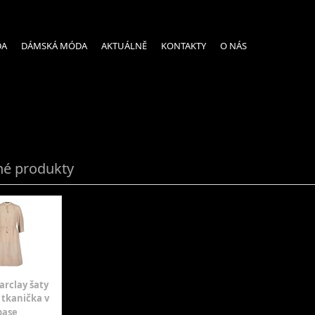
DA
DÁMSKÁ MÓDA
AKTUÁLNĚ
KONTAKTY
O NÁS
é produkty
arclay šaty
 tkanička v
pase