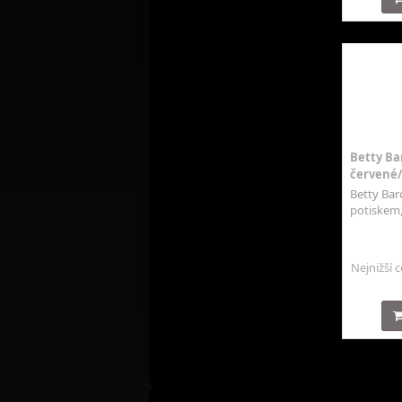
Betty Bar
červené
Betty Bar
potiskem, 
Nejnižší 