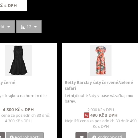
Kč s DPH
dit
12
ty černé
Betty Barclay šaty červené/zelené
safari
y s krajkou na horním díle
Letní,dlouhé šaty v pase vázačka, mix
barev.
4 300 Kč s DPH
2 900 Kč s DPH
490 Kč s DPH
í cena za posledních 30 dnů:
%
4 300 Kč s DPH
Nejnižší cena za posledních 30 dnů: 490
Kč s DPH
Podrobnosti
Podrobnosti