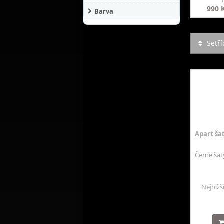
990 
Barva
Setří
Apart ša
Černé šat
Nejnižš