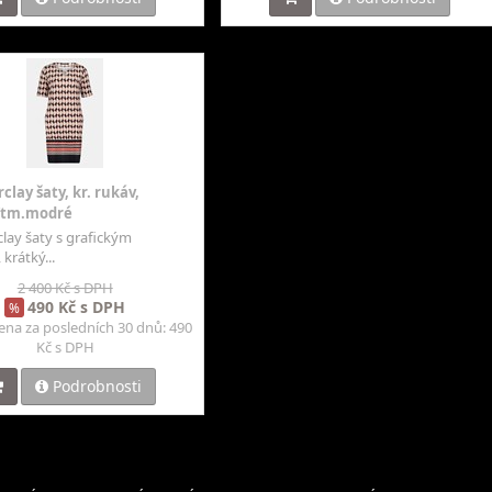
clay šaty, kr. rukáv,
/tm.modré
clay šaty s grafickým
krátký...
2 400 Kč s DPH
490 Kč s DPH
%
cena za posledních 30 dnů: 490
Kč s DPH
Podrobnosti