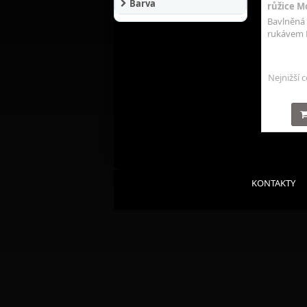
Barva
růžice Mo
Bavlněná 
rukávem 
Nejnižší 
KONTAKTY