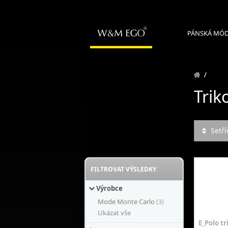
PÁNSKÁ MÓ
/
Trik
Setří
FILTROVAT VÝSLEDKY
Výrobce
Mode Monte Carlo
(3)
Ukázat vše
E_Polo tr