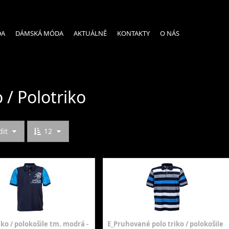
DA
DÁMSKÁ MÓDA
AKTUÁLNĚ
KONTAKTY
O NÁS
o / Polotriko
dit
12
iko / polokošile tm. modrá -
E_Pruhované polo triko / polokošile