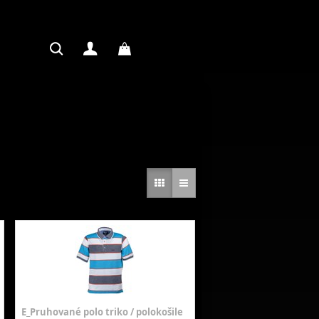
E_Pruhované polo triko / polokošile