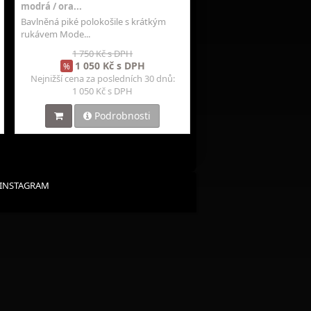
modrá / ora...
Bavlněná piké polokošile s krátkým
rukávem Mode...
1 750 Kč s DPH
1 050 Kč s DPH
%
Nejnižší cena za posledních 30 dnů:
1 050 Kč s DPH
Podrobnosti
INSTAGRAM