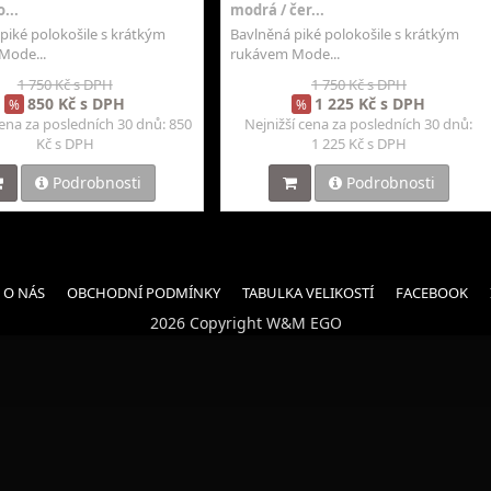
...
modrá / čer...
piké polokošile s krátkým
Bavlněná piké polokošile s krátkým
Mode...
rukávem Mode...
1 750 Kč s DPH
1 750 Kč s DPH
850 Kč s DPH
1 225 Kč s DPH
%
%
cena za posledních 30 dnů: 850
Nejnižší cena za posledních 30 dnů:
Kč s DPH
1 225 Kč s DPH
Podrobnosti
Podrobnosti
O NÁS
OBCHODNÍ PODMÍNKY
TABULKA VELIKOSTÍ
FACEBOOK
2026 Copyright W&M EGO