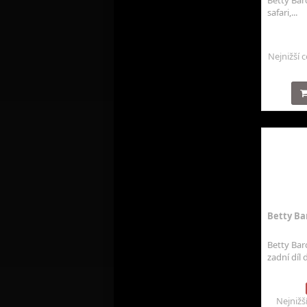
Betty Barc
safari,...
Nejnižší 
Betty Ba
Betty Bar
zadní díl d
Nejnižš