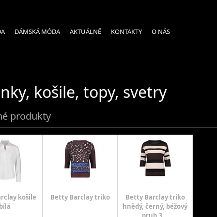
DA
DÁMSKÁ MÓDA
AKTUÁLNĚ
KONTAKTY
O NÁS
nky, košile, topy, svetry
é produkty
rclay košile
Betty Barclay triko
Betty Barclay triko
bílá
hnědý, černý, béžový
pruh 3...