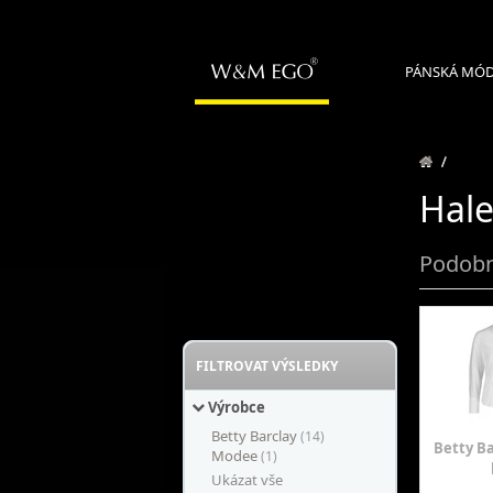
PÁNSKÁ MÓ
/
Hale
Podobn
FILTROVAT VÝSLEDKY
Výrobce
Betty Barclay
(14)
Betty Ba
Modee
(1)
Ukázat vše