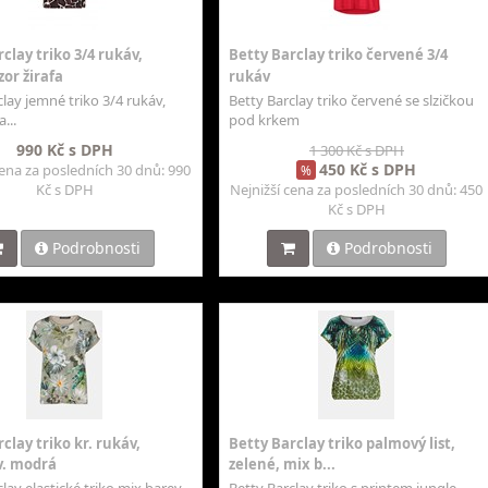
clay triko 3/4 rukáv,
Betty Barclay triko červené 3/4
or žirafa
rukáv
lay jemné triko 3/4 rukáv,
Betty Barclay triko červené se slzičkou
...
pod krkem
990 Kč s DPH
1 300 Kč s DPH
450 Kč s DPH
cena za posledních 30 dnů: 990
%
Kč s DPH
Nejnižší cena za posledních 30 dnů: 450
Kč s DPH
Podrobnosti
Podrobnosti
clay triko kr. rukáv,
Betty Barclay triko palmový list,
v. modrá
zelené, mix b...