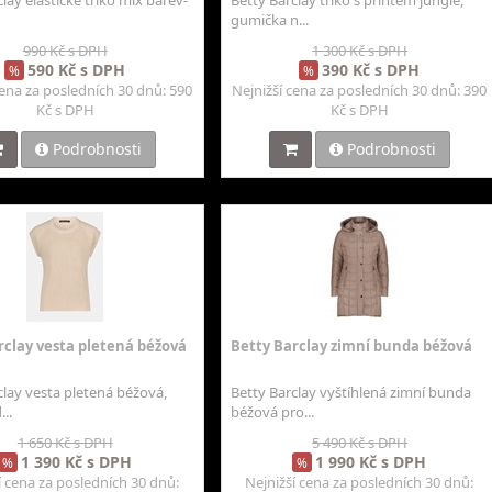
lay elastické triko mix barev-
Betty Barclay triko s printem jungle,
gumička n...
990 Kč s DPH
1 300 Kč s DPH
590 Kč s DPH
390 Kč s DPH
%
%
cena za posledních 30 dnů: 590
Nejnižší cena za posledních 30 dnů: 390
Kč s DPH
Kč s DPH
Podrobnosti
Podrobnosti
rclay vesta pletená béžová
Betty Barclay zimní bunda béžová
clay vesta pletená béžová,
Betty Barclay vyštíhlená zimní bunda
...
béžová pro...
1 650 Kč s DPH
5 490 Kč s DPH
1 390 Kč s DPH
1 990 Kč s DPH
%
%
í cena za posledních 30 dnů:
Nejnižší cena za posledních 30 dnů: