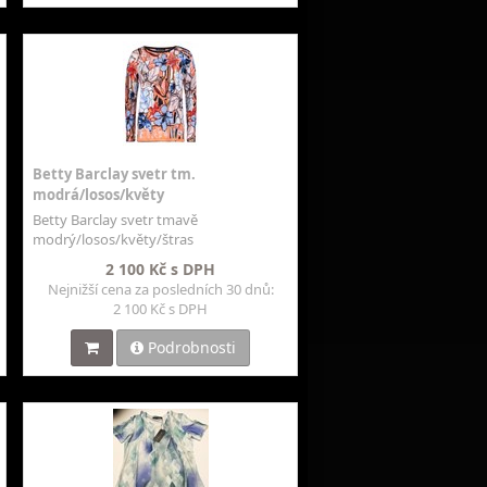
Betty Barclay svetr tm.
modrá/losos/květy
Betty Barclay svetr tmavě
modrý/losos/květy/štras
2 100 Kč s DPH
Nejnižší cena za posledních 30 dnů:
2 100 Kč s DPH
Podrobnosti