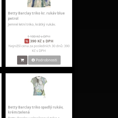
Betty Barclay triko kr. rukáv blue
petrol
Jemné letní triko, krátký rukáv.
1 100 Kč s DPH
390 Kč s DPH
%
Nejnižší cena za posledních 30 dnů: 390
Kč s DPH
Podrobnosti
Betty Barclay triko spadlý rukáv,
krém/zelená