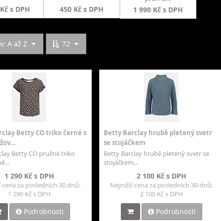
 Kč s DPH
450 Kč s DPH
1 990 Kč s DPH
: A až Z
72
clay Betty CO triko černé s
Betty Barclay hrubě pletený svetr
ov...
se stojáčkem
clay Betty CO pružné triko
Betty Barclay hrubě pletený svetr se
ě...
stojáčkem...
1 290 Kč s DPH
2 100 Kč s DPH
í cena za posledních 30 dnů:
Nejnižší cena za posledních 30 dnů:
1 290 Kč s DPH
2 100 Kč s DPH
Podrobnosti
Podrobnosti