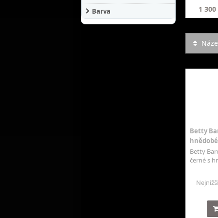
1 300
Barva
Název
Betty Bar
hnědobéž
Betty Bar
černé s hn
Nejnižš