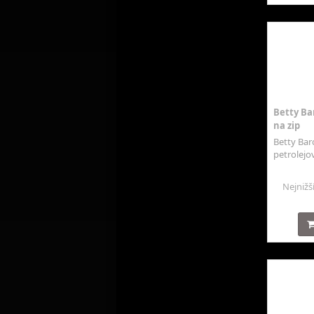
Betty Bar
na zip
Betty Bar
petrolejov
Nejnižš