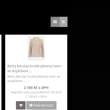
Betty Barclay hrubě pletený svetr
se stojáčkem,...
Betty Barclay hrubě pletený svetr se
stojáčkem,...
2 100 Kč s DPH
Nejnižší cena za posledních 30 dnů:
2 100 Kč s DPH
Podrobnosti