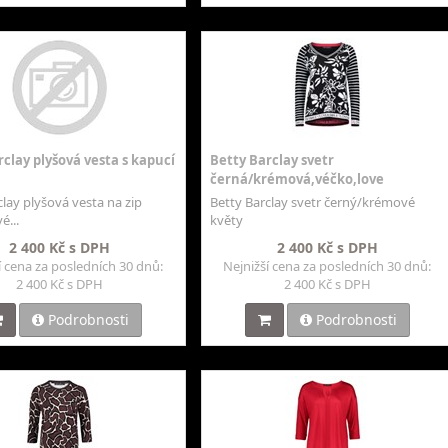
clay plyšová vesta s kapucí
Betty Barclay svetr
černá/krémová,véčko,love
clay plyšová vesta na zip
Betty Barclay svetr černý/krémové
é...
květy
2 400 Kč s DPH
2 400 Kč s DPH
í cena za posledních 30 dnů:
Nejnižší cena za posledních 30 dnů:
2 400 Kč s DPH
2 400 Kč s DPH
Podrobnosti
Podrobnosti