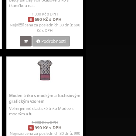
Betty Barclay volnočasové triko s
tkaničkou na...
1 300 Kč s DPH
690 Kč s DPH
%
Nejnižší cena za posledních 30 dnů: 690
Kč s DPH
Podrobnosti
Modee triko s modrým a fuchsiovým
grafickým vzorem
Velmi jemné elastické triko Modee s
modrým a fu...
1 990 Kč s DPH
990 Kč s DPH
%
Nejnižší cena za posledních 30 dnů: 990