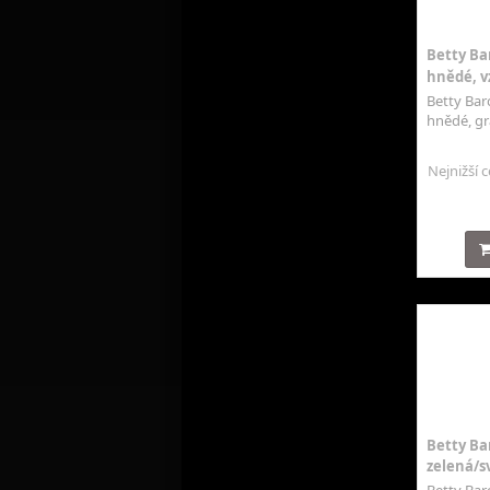
Betty Bar
hnědé, vz
Betty Barc
hnědé, gra
Nejnižší 
Betty Bar
zelená/s