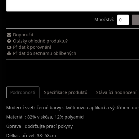
Množství
:
Doporučit
Otázky ohledně produktu?
Přidat k porovnání
Přidat do seznamu oblíbených
Podrobnosti
Specifikace produktů
Stávající hodnocení
Moderní svetr černé barvy s květinovou aplikací a výstřihem d
Materiál : 82% viskóza, 12% polyamid
Úprava : dodržujte prací pokyny
Délka : při vel. 38- 58cm