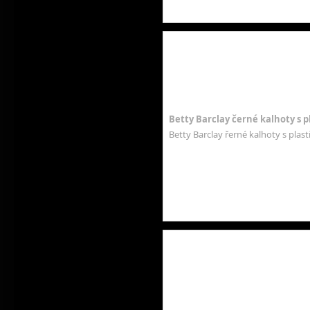
Betty Barclay černé kalhoty s 
Betty Barclay řerné kalhoty s pla