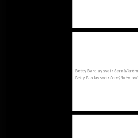
Betty Barclay svetr černá/kré
Betty Barclay svetr černý/krémové