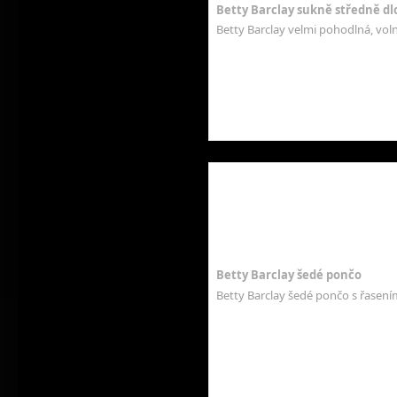
Betty Barclay sukně středně d
Betty Barclay velmi pohodlná, vol
Betty Barclay šedé pončo
Betty Barclay šedé pončo s řasení