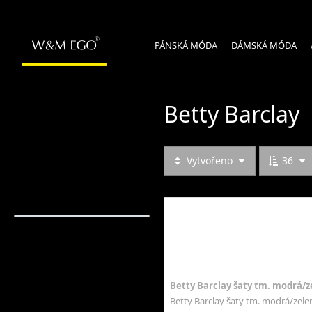
PÁNSKÁ MÓDA
DÁMSKÁ MÓDA
Betty Barclay
Vytvořeno
36
Betty Barclay šaty tm. modrá/z
Betty Barclay šaty tm. modrá/zele