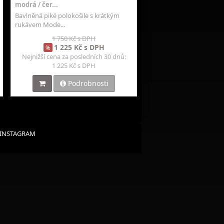
modrá / čer...
Bavlněná piké polokošile s krátkým
rukávem Mode...
1 750 Kč s DPH
1 225 Kč s DPH
%
Nejnižší cena za posledních 30 dnů:
1 225 Kč s DPH
Podrobnosti
INSTAGRAM