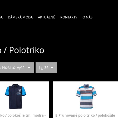
DA
DÁMSKÁ MÓDA
AKTUÁLNĚ
KONTAKTY
O NÁS
o / Polotriko
 Nižší až Vyšší
36
iko / polokošile tm. modrá -
E_Pruhované polo triko / polokošile