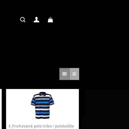
E_Pruhované polo triko / polokošile