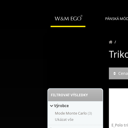
PÁNSKÁ MÓ
/
Trik
Cena:
FILTROVAT VÝSLEDKY
Výrobce
Mode Monte Carlo
(3)
Ukázat vše
E_Polo tr