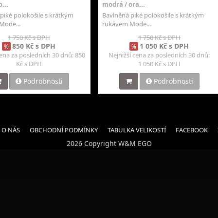
...
modrá / ora...
piké polokošile s krátkým
Bavlněná piké polokošile s krátkým
Mode...
rukávem Mode...
1 750 Kč s DPH
1 750 Kč s DPH
850 Kč s DPH
1 050 Kč s DPH
%
%
cena za posledních 30 dnů: 850
Nejnižší cena za posledních 30 dnů:
Kč s DPH
1 050 Kč s DPH
Podrobnosti
Podrobnosti
O NÁS
OBCHODNÍ PODMÍNKY
TABULKA VELIKOSTÍ
FACEBOOK
2026 Copyright W&M EGO