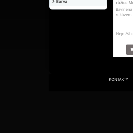
Barva
růžice Mo
Bavlněná 
rukávem 
Nejnižší 
KONTAKTY