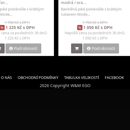
er...
modrá / ora...
piké polokošile s krátkým
Bavlněná piké polokošile s krátkým
Mode...
rukávem Mode...
1 750 Kč s DPH
1 750 Kč s DPH
1 225 Kč s DPH
1 050 Kč s DPH
%
%
í cena za posledních 30 dnů:
Nejnižší cena za posledních 30 dnů:
1 225 Kč s DPH
1 050 Kč s DPH
Podrobnosti
Podrobnosti
O NÁS
OBCHODNÍ PODMÍNKY
TABULKA VELIKOSTÍ
FACEBOOK
2026 Copyright W&M EGO