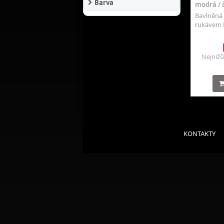
Barva
modrá / č
Bavlněná 
rukávem 
Nejnižš
KONTAKTY