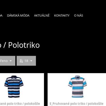
DA
DÁMSKÁ MÓDA
AKTUÁLNĚ
KONTAKTY
O NÁS
o / Polotriko
ořeno
18
né polo triko / polokošile
E_Pruhované polo triko / polokošile