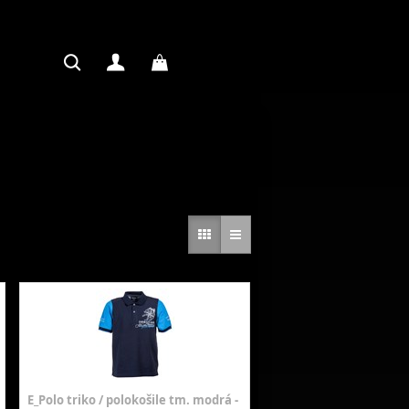
E_Polo triko / polokošile tm. modrá -