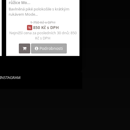
růžice Mo...
Bavlněná piké polokošile s krátkým
rukávem Mode...
1 750 Kč s DPH
850 Kč s DPH
%
Nejnižší cena za posledních 30 dnů: 850
Kč s DPH
Podrobnosti
INSTAGRAM