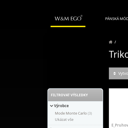
PÁNSKÁ MÓ
/
Trik
Vytv
FILTROVAT VÝSLEDKY
Výrobce
Mode Monte Carlo
(3)
Ukázat vše
E_Pruhova