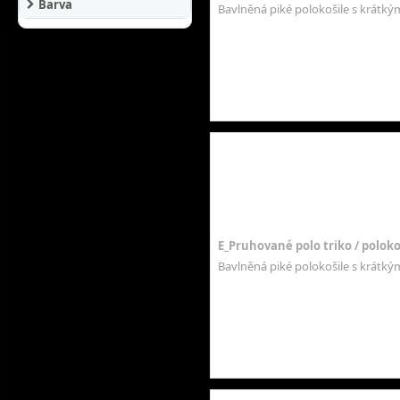
Barva
Bavlněná piké polokošile s krátk
E_Pruhované polo triko / polokoš
Bavlněná piké polokošile s krátk