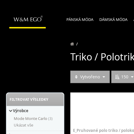
PÁNSKÁ MÓDA
DÁMSKÁ MÓDA
/
Triko / Polotri
Vytvořeno
150
FILTROVAT VÝSLEDKY
Výrobce
Mode Monte Carlo
(3)
Ukázat vše
E_Pruhované polo triko / polokoš