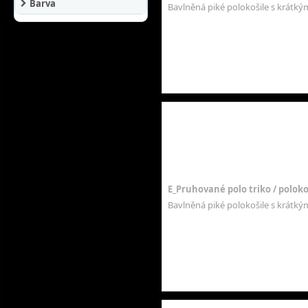
Barva
Bavlněná piké polokošile s krátk
E_Pruhované polo triko / polokoš
Bavlněná piké polokošile s krátk