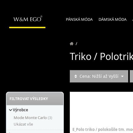
PÁNSKÁ MÓDA
DÁMSKÁ MÓDA
/
Triko / Polotri
Cena: Nižší až Vyšší
FILTROVAT VÝSLEDKY
Výrobce
Mode Monte Carlo
(3)
Ukázat vše
E_Polo triko / polokošile tm. mod