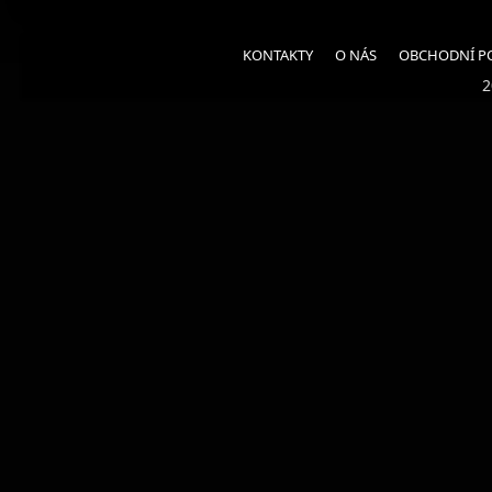
KONTAKTY
O NÁS
OBCHODNÍ P
2