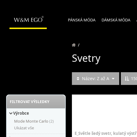
PÁNSKÁ MÓDA
DÁMSKÁ MÓDA
/
Svetry
Název: Z až A
15
FILTROVAT VÝSLEDKY
Výrobce
Mode Monte Carlo
(2)
Ukázat vše
E_Světle šedý svetr, kulatý výst