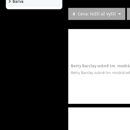
Barva
Cena: Nižší až Vyšší
Betty Barclay sukně tm. modrá
Betty Barclay sukně tm. modrá/zel