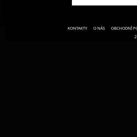
KONTAKTY
O NÁS
OBCHODNÍ P
2