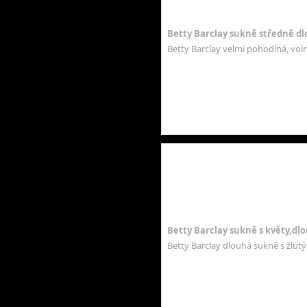
Betty Barclay sukně středně d
Betty Barclay velmi pohodlná, vol
Betty Barclay sukně s květy,dl
Betty Barclay dlouhá sukně s žlutý