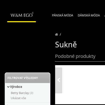
PÁNSKÁ MÓDA
DÁMSKÁ MÓDA
/
Sukně
Podobné produkty
FILTROVAT VÝSLEDKY
Výrobce
Betty Barclay
(3)
Ukázat vše