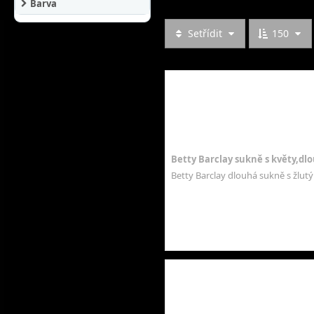
Barva
Setřídit
150
Betty Barclay sukně s květy,dl
Betty Barclay dlouhá sukně s žlutý