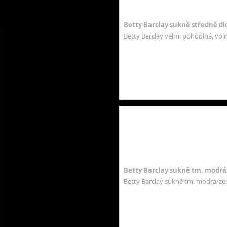
Betty Barclay sukně středně d
Betty Barclay velmi pohodlná, vol
Betty Barclay sukně tm. modrá
Betty Barclay sukně tm. modrá/zel