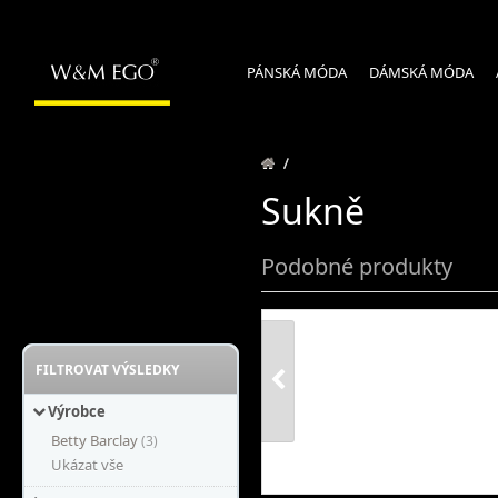
PÁNSKÁ MÓDA
DÁMSKÁ MÓDA
/
Sukně
Podobné produkty
FILTROVAT VÝSLEDKY
Výrobce
Betty Barclay
(3)
Ukázat vše