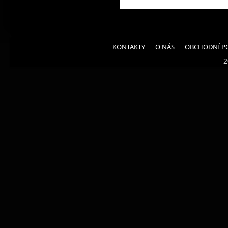
KONTAKTY
O NÁS
OBCHODNÍ P
2