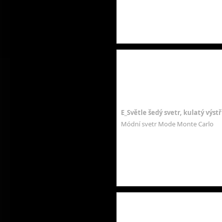
E_Světle šedý svetr, kulatý výst
Módní svetr Mode Monte Carlo