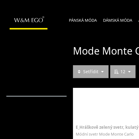
PÁNSKÁ MÓDA
DÁMSKÁ MÓDA
Mode Monte C
Setřídit
12
E_Hráškově zelený svetr, kulatý
Módní svetr Mode Monte Carlo