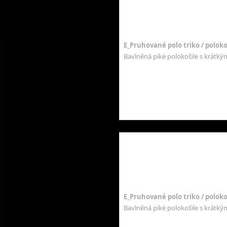
E_Pruhované polo triko / polokoš
Bavlněná piké polokošile s krátk
E_Pruhované polo triko / polokoš
Bavlněná piké polokošile s krátk