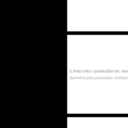
E_Polo triko / polokošile tm. mod
Bavlněná piké polokošile s krátk