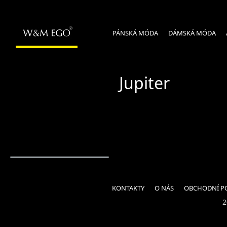
PÁNSKÁ MÓDA
DÁMSKÁ MÓDA
Jupiter
KONTAKTY
O NÁS
OBCHODNÍ P
2