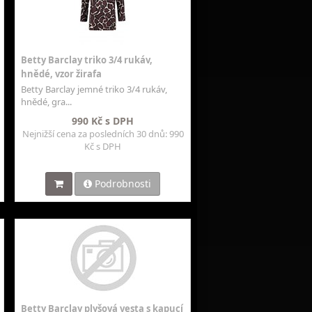
Betty Barclay triko 3/4 rukáv,
hnědé, vzor žirafa
Betty Barclay jemné triko 3/4 rukáv,
hnědé, gra...
990 Kč s DPH
Nejnižší cena za posledních 30 dnů: 990
Kč s DPH
Podrobnosti
Betty Barclay plyšová vesta s kapucí