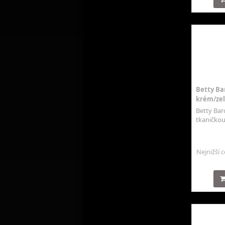
Betty Bar
krém/ze
Betty Bar
tkaničkou 
Nejnižší 