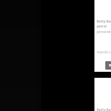
Betty Bar
petrol
Jemné letn
Nejnižší 
Betty Ba