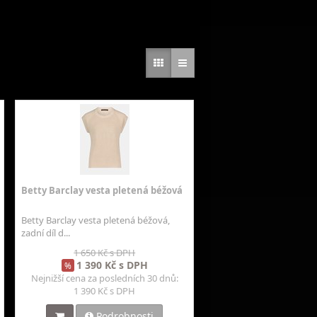
Betty Barclay vesta pletená béžová
Betty Barclay vesta pletená béžová,
zadní díl d...
1 650 Kč s DPH
1 390 Kč s DPH
%
Nejnižší cena za posledních 30 dnů:
1 390 Kč s DPH
Podrobnosti