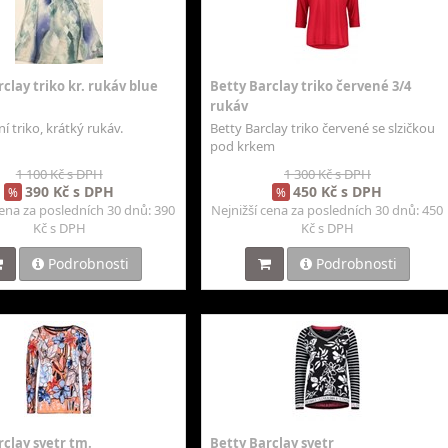
clay triko kr. rukáv blue
Betty Barclay triko červené 3/4
rukáv
í triko, krátký rukáv.
Betty Barclay triko červené se slzičkou
pod krkem
1 100 Kč s DPH
1 300 Kč s DPH
390 Kč s DPH
450 Kč s DPH
%
%
cena za posledních 30 dnů: 390
Nejnižší cena za posledních 30 dnů: 450
Kč s DPH
Kč s DPH
Podrobnosti
Podrobnosti
rclay svetr tm.
Betty Barclay svetr