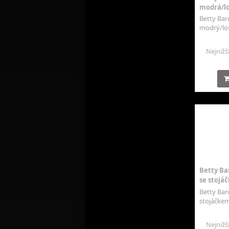
modrá/lo
Betty Bar
modrý/los
Nejnižš
Betty Ba
se stojáč
Betty Bar
stojáčkem,
Nejnižš