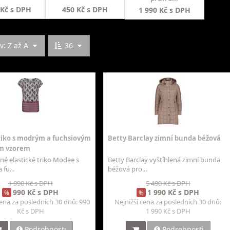
 Kč s DPH
450 Kč s DPH
1 990 Kč s DPH
: Z až A
36
iko s modrým a fuchsiovým
Betty Barclay zimní bunda béžová
m vzorem
né elastické triko Modee s
Betty Barclay vyštíhlená zimní bunda
fu...
béžová pro...
1 990 Kč s DPH
5 490 Kč s DPH
990 Kč s DPH
1 990 Kč s DPH
%
%
cena za posledních 30 dnů: 990
Nejnižší cena za posledních 30 dnů:
Kč s DPH
1 990 Kč s DPH
Podrobnosti
Podrobnosti