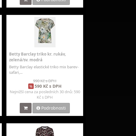
Betty Barclay triko kr. rukáv,
zelená/sv. modrá
Betty Barclay elastické triko mix barev-
safari,...
990 Kč s DPH
590 Kč s DPH
%
Nejnižší cena za posledních 30 dnů: 590
Kč s DPH
Podrobnosti