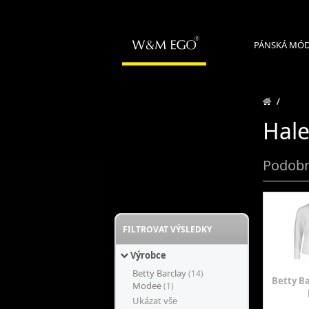
PÁNSKÁ MÓ
/
Hale
Podobn
FILTROVAT VÝSLEDKY
Výrobce
Betty Barclay
(14)
Betty Ba
Modee
(1)
Ukázat vše