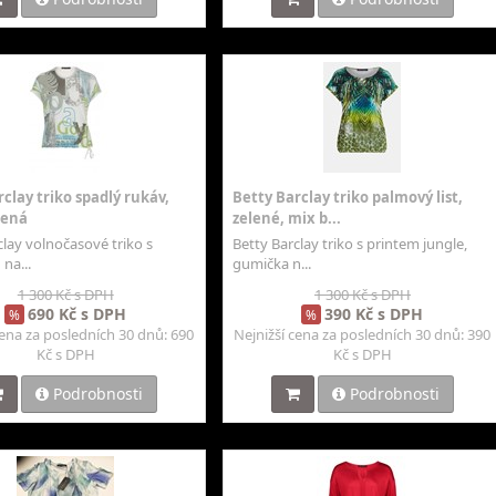
clay triko spadlý rukáv,
Betty Barclay triko palmový list,
lená
zelené, mix b...
clay volnočasové triko s
Betty Barclay triko s printem jungle,
na...
gumička n...
1 300 Kč s DPH
1 300 Kč s DPH
690 Kč s DPH
390 Kč s DPH
%
%
cena za posledních 30 dnů: 690
Nejnižší cena za posledních 30 dnů: 390
Kč s DPH
Kč s DPH
Podrobnosti
Podrobnosti