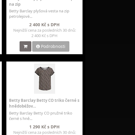
na zip
Betty Barclay plyšová vesta na zip
petrolejové...
2 400 Kč s DPH
Nejnižší cena za posledních 30 dnů:
2 400 Kč s DPH
Podrobnosti
Betty Barclay Betty CO triko černé s
hnědobéžov...
Betty Barclay Betty CO pružné triko
černé s hně...
1 290 Kč s DPH
Nejnižší cena za posledních 30 dnů: