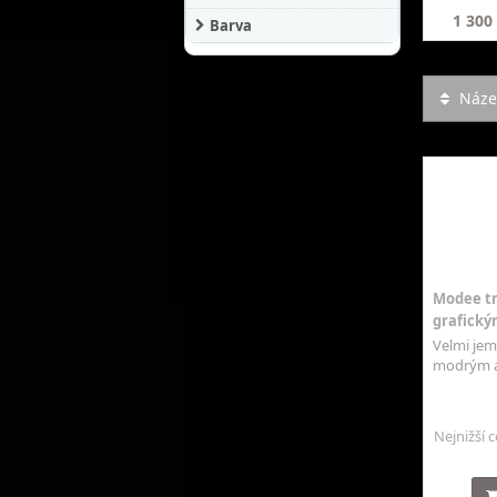
1 300
Barva
Název
Modee tr
grafický
Velmi jem
modrým a 
Nejnižší 