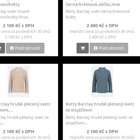
sos/květy
černá/krémová,véčko,love
clay svetr tmavě
Betty Barclay svetr černý/krémové
os/květy/štras
květy
2 100 Kč s DPH
2 400 Kč s DPH
í cena za posledních 30 dnů:
Nejnižší cena za posledních 30 dnů:
2 100 Kč s DPH
2 400 Kč s DPH
Podrobnosti
Podrobnosti
rclay hrubě pletený svetr
Betty Barclay hrubě pletený svetr
kem,...
se stojáčkem
clay hrubě pletený svetr se
Betty Barclay hrubě pletený svetr se
...
stojáčkem...
2 100 Kč s DPH
2 100 Kč s DPH
í cena za posledních 30 dnů:
Nejnižší cena za posledních 30 dnů: