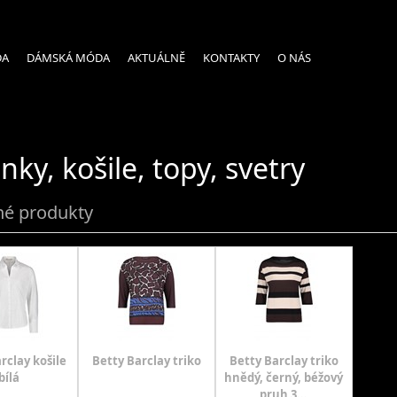
DA
DÁMSKÁ MÓDA
AKTUÁLNĚ
KONTAKTY
O NÁS
nky, košile, topy, svetry
é produkty
rclay košile
Betty Barclay triko
Betty Barclay triko
bílá
hnědý, černý, béžový
pruh 3...