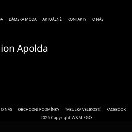
DA
DÁMSKÁ MÓDA
AKTUÁLNĚ
KONTAKTY
O NÁS
ion Apolda
O NÁS
OBCHODNÍ PODMÍNKY
TABULKA VELIKOSTÍ
FACEBOOK
2026 Copyright W&M EGO