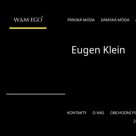
PÁNSKÁ MÓDA
DÁMSKÁ MÓDA
Eugen Klein
KONTAKTY
O NÁS
OBCHODNÍ P
2