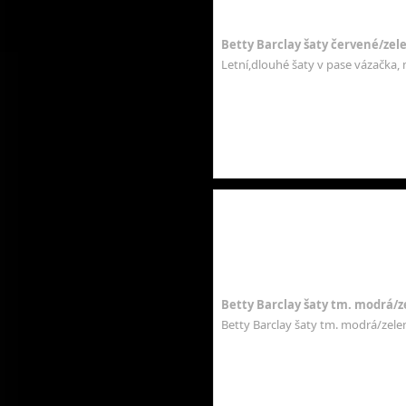
Betty Barclay šaty červené/zele
Letní,dlouhé šaty v pase vázačka, 
Betty Barclay šaty tm. modrá/z
Betty Barclay šaty tm. modrá/zele