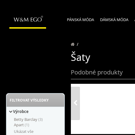
PÁNSKÁ MÓDA
DÁMSKÁ MÓDA
/
Šaty
Podobné produkty
FILTROVAT VÝSLEDKY
Výrobce
Betty Barclay
(3)
Apart
(1)
Ukázat vše