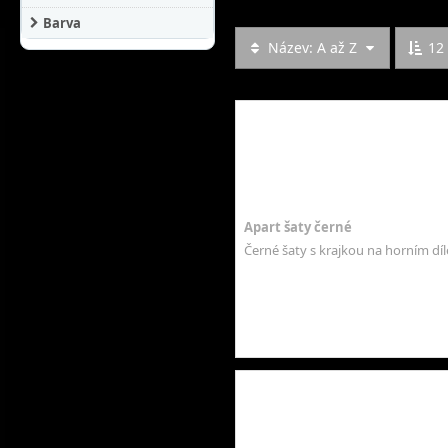
Barva
Název: A až Z
12
Apart šaty černé
Černé šaty s krajkou na horním díl